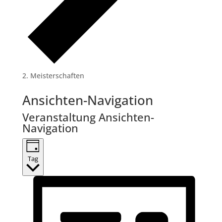
Meisterschaften
Veranstaltungen
Ansichten-Navigation
für
Veranstaltung Ansichten-
15.
Navigation
Juni
2024
Tag