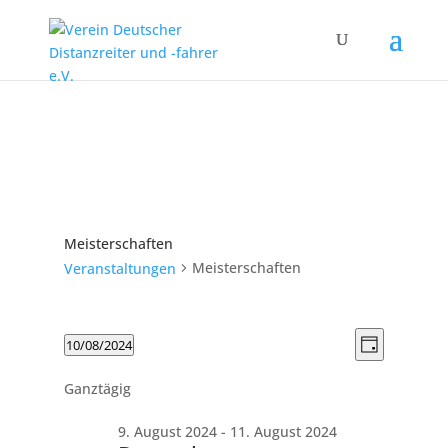
Meisterschaften
Meisterschaften
Veranstaltungen
Ansicht
Veranstaltungen
Veranst
10/08/2024
Tag
Ansicht
Navigat
für
Datum
Navigat
10.
Ganztägig
wählen.
August
9. August 2024
-
11. August 2024
2024