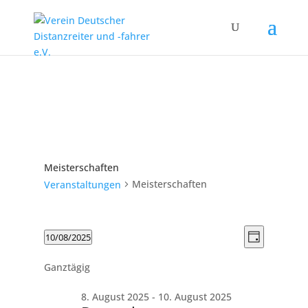
Meisterschaften
Meisterschaften
Veranstaltungen
Ansicht
Veranstaltungen
Veranst
10/08/2025
Tag
Ansicht
Navigat
für
Datum
Navigat
10.
Ganztägig
wählen.
August
8. August 2025
-
10. August 2025
2025