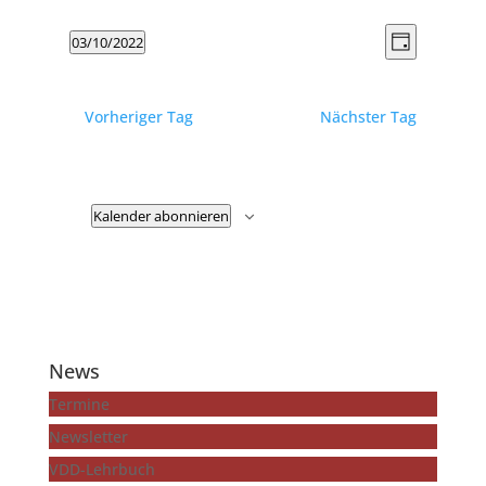
Ansicht
Veranst
03/10/2022
Tag
Ansicht
Navigat
Datum
Navigat
wählen.
Vorheriger Tag
Nächster Tag
Kalender abonnieren
News
Termine
Newsletter
VDD-Lehrbuch