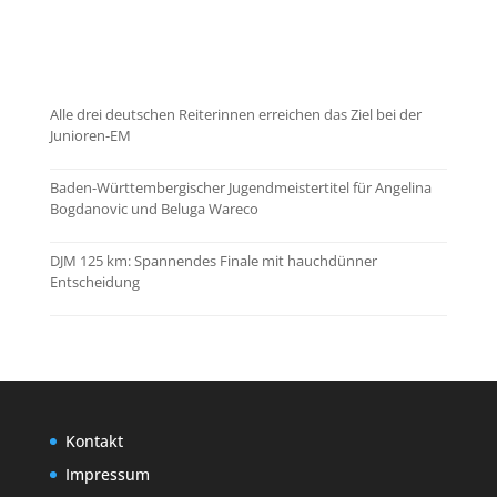
...mehr zeigen
Alle drei deutschen Reiterinnen erreichen das Ziel bei der
Junioren-EM
Baden-Württembergischer Jugendmeistertitel für Angelina
Bogdanovic und Beluga Wareco
DJM 125 km: Spannendes Finale mit hauchdünner
Entscheidung
Kontakt
Impressum