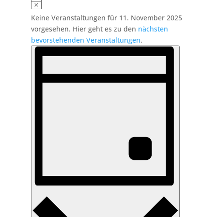
2025
Hinweis
Keine Veranstaltungen für 11. November 2025
vorgesehen. Hier geht es zu den
nächsten
bevorstehenden Veranstaltungen
.
Ansichten-
Veranstaltung
Ansichten-
Navigation
Navigation
Tag