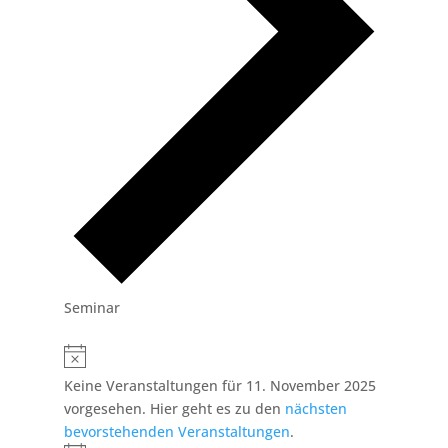
Seminar
Veranstaltungen
Hinweis
für
Keine Veranstaltungen für 11. November 2025
11.
vorgesehen. Hier geht es zu den
nächsten
November
bevorstehenden Veranstaltungen
.