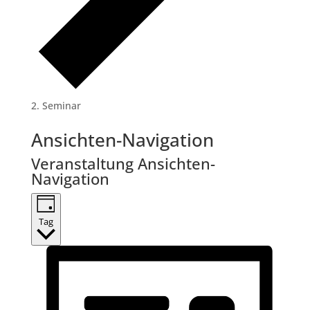
Seminar
Veranstaltungen
Ansichten-Navigation
für
Veranstaltung Ansichten-
3.
Navigation
April
2026
Tag