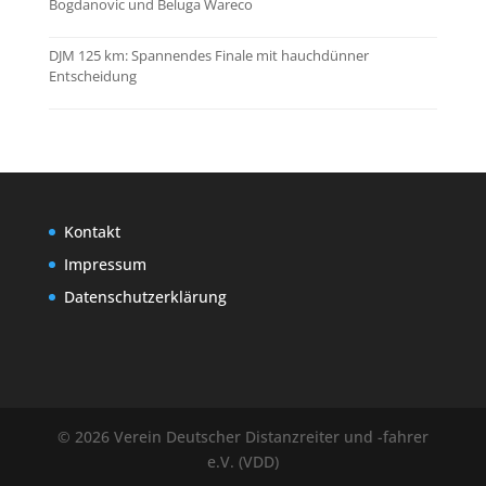
Bogdanovic und Beluga Wareco
DJM 125 km: Spannendes Finale mit hauchdünner
Entscheidung
Kontakt
Impressum
Datenschutzerklärung
© 2026 Verein Deutscher Distanzreiter und -fahrer
e.V. (VDD)