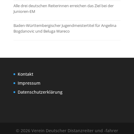
Alle drei deutschen Reiterinnen erreichen das Ziel bei der
Junioren-EM
Baden-Württembergischer Jugendmeistertitel für Angelina
Bogdanovic und Beluga Wareco
Kontakt
Impressum
Datenschutzerklärung
© 2026 Verein Deutscher Distanzreiter und -fahrer