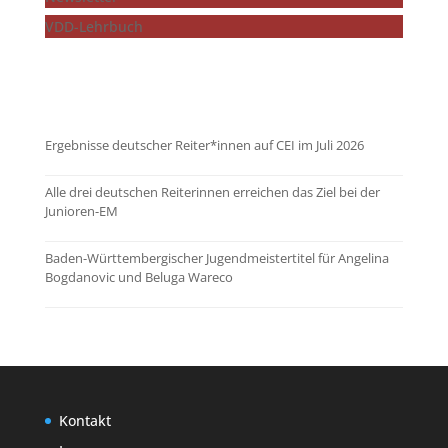
VDD-Lehrbuch
...mehr zeigen
Ergebnisse deutscher Reiter*innen auf CEI im Juli 2026
Alle drei deutschen Reiterinnen erreichen das Ziel bei der
Junioren-EM
Baden-Württembergischer Jugendmeistertitel für Angelina
Bogdanovic und Beluga Wareco
Kontakt