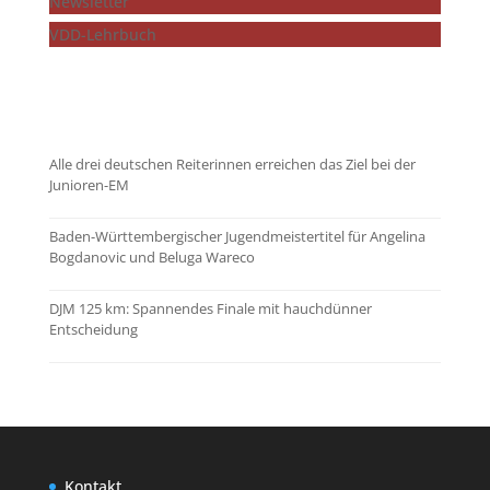
Newsletter
VDD-Lehrbuch
...mehr zeigen
Alle drei deutschen Reiterinnen erreichen das Ziel bei der
Junioren-EM
Baden-Württembergischer Jugendmeistertitel für Angelina
Bogdanovic und Beluga Wareco
DJM 125 km: Spannendes Finale mit hauchdünner
Entscheidung
Kontakt