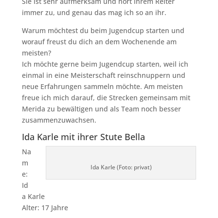
Sie ist sehr aufmerksam und hört ihrem Reiter
immer zu, und genau das mag ich so an ihr.
Warum möchtest du beim Jugendcup starten und
worauf freust du dich an dem Wochenende am
meisten?
Ich möchte gerne beim Jugendcup starten, weil ich
einmal in eine Meisterschaft reinschnuppern und
neue Erfahrungen sammeln möchte. Am meisten
freue ich mich darauf, die Strecken gemeinsam mit
Merida zu bewältigen und als Team noch besser
zusammenzuwachsen.
Ida Karle mit ihrer Stute Bella
Na
m
Ida Karle (Foto: privat)
e:
Id
a Karle
Alter: 17 Jahre