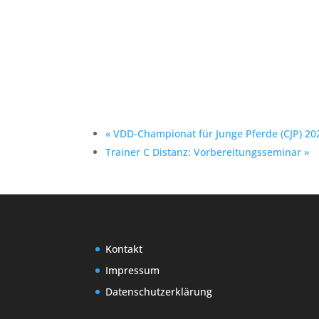
«
VDD-Championat für Junge Pferde (CJP) 20
Trainer C Distanz: Vorbereitungsseminar
»
Kontakt
Impressum
Datenschutzerklärung