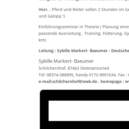
Vorr.
: Pferd und Reiter sollen 2 Stunden im 
und Galopp !)
Einführungsseminar in Theorie ( Planung eines
passende Ausrüstung , Training, Fütterung, Gym
km)
Leitung : Sybille Markert- Baeumer ; Deutsch
Sybille Markert- Baeumer
Schilchernhof, 87463 Dietmannsried
Tel: 08374-588895, handy 0172-8901634, Fax :
e-mail:schilchernhof@web.de , hom
epage : w