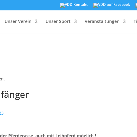
Unser Verein
Unser Sport
Veranstaltungen
T
en.
nfänger
23
eder Pferderasse, auch mit Leihpferd möglich !