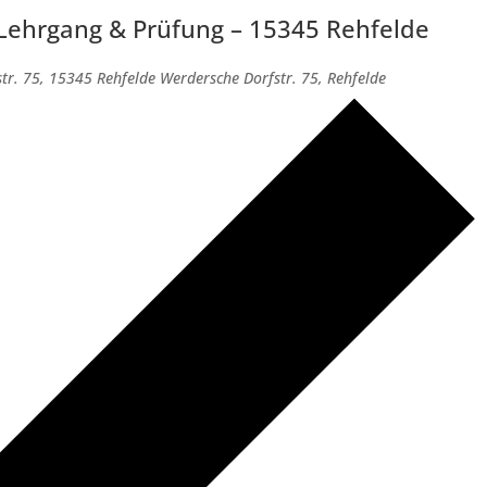
 Lehrgang & Prüfung – 15345 Rehfelde
tr. 75, 15345 Rehfelde
Werdersche Dorfstr. 75, Rehfelde