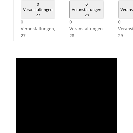
0
0
Veranstaltungen
Veranstaltungen
Verans
27
28
0
0
0
Veranstaltungen,
Veranstaltungen,
Verans
27
28
29