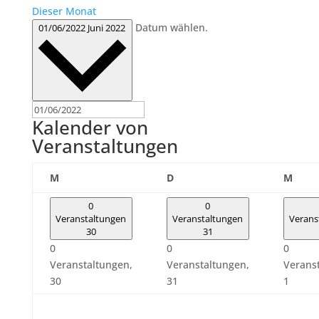
Dieser Monat
Datum wählen.
01/06/2022
Juni 2022
Kalender von
Veranstaltungen
Montag
Dienstag
Mitt
M
D
M
0
0
Veranstaltungen
Veranstaltungen
Verans
30
31
0
0
0
Veranstaltungen,
Veranstaltungen,
Verans
30
31
1