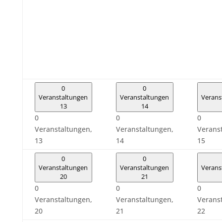
0
0
Veranstaltungen
Veranstaltungen
Verans
13
14
0
0
0
Veranstaltungen,
Veranstaltungen,
Verans
13
14
15
0
0
Veranstaltungen
Veranstaltungen
Verans
20
21
0
0
0
Veranstaltungen,
Veranstaltungen,
Verans
20
21
22