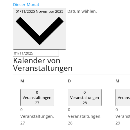
Dieser Monat
Datum wählen.
01/11/2025
November 2025
Kalender von
Veranstaltungen
Montag
Dienstag
Mitt
M
D
M
0
0
Veranstaltungen
Veranstaltungen
Verans
27
28
0
0
0
Veranstaltungen,
Veranstaltungen,
Verans
27
28
29