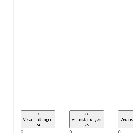
0
0
Veranstaltungen
Veranstaltungen
Verans
24
25
0
0
0