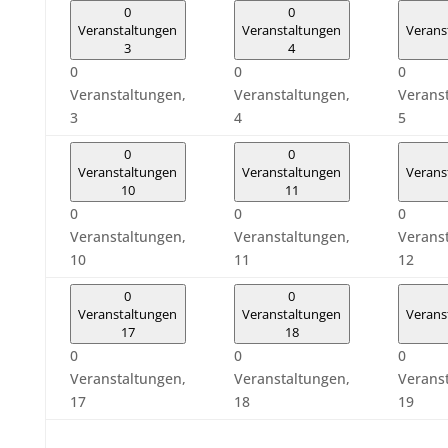
0
0
Veranstaltungen
Veranstaltungen
Verans
3
4
0
0
0
Veranstaltungen,
Veranstaltungen,
Verans
3
4
5
0
0
Veranstaltungen
Veranstaltungen
Verans
10
11
0
0
0
Veranstaltungen,
Veranstaltungen,
Verans
10
11
12
0
0
Veranstaltungen
Veranstaltungen
Verans
17
18
0
0
0
Veranstaltungen,
Veranstaltungen,
Verans
17
18
19