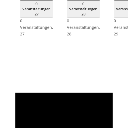
0
0
Veranstaltungen
Veranstaltungen
Verans
27
28
0
0
0
Veranstaltungen,
Veranstaltungen,
Verans
27
28
29