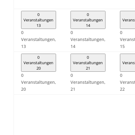
0
0
Veranstaltungen
Veranstaltungen
Verans
13
14
0
0
0
Veranstaltungen,
Veranstaltungen,
Verans
13
14
15
0
0
Veranstaltungen
Veranstaltungen
Verans
20
21
0
0
0
Veranstaltungen,
Veranstaltungen,
Verans
20
21
22