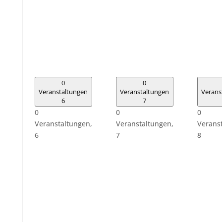
0
0
Veranstaltungen
Veranstaltungen
Verans
6
7
0
0
0
Veranstaltungen,
Veranstaltungen,
Verans
6
7
8