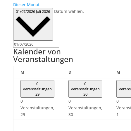
Dieser Monat
Datum wählen.
01/07/2026
Juli 2026
Kalender von
Veranstaltungen
Montag
Dienstag
Mitt
M
D
M
0
0
Veranstaltungen
Veranstaltungen
Verans
29
30
0
0
0
Veranstaltungen,
Veranstaltungen,
Verans
29
30
1