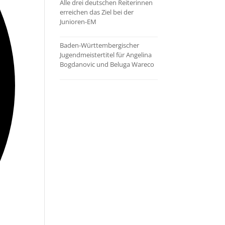
Alle drei deutschen Reiterinnen
erreichen das Ziel bei der
Junioren-EM
Baden-Württembergischer
Jugendmeistertitel für Angelina
Bogdanovic und Beluga Wareco