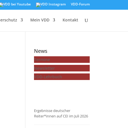
VDD-Forum
ierschutz
Mein VDD
Kontakt
News
Termine
Newsletter
VDD-Lehrbuch
...mehr zeigen
Ergebnisse deutscher
Reiter*innen auf CEI im Juli 2026